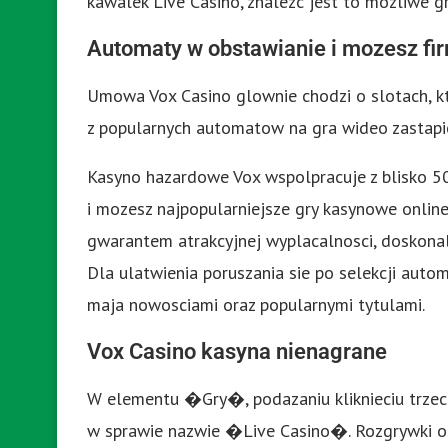
kawalek Live Casino, znalezc jest to mozliwe g
Automaty w obstawianie i mozesz f
Umowa Vox Casino glownie chodzi o slotach, kto
z popularnych automatow na gra wideo zastapi
Kasyno hazardowe Vox wspolpracuje z blisko 50
i mozesz najpopularniejsze gry kasynowe onli
gwarantem atrakcyjnej wyplacalnosci, doskonal
Dla ulatwienia poruszania sie po selekcji aut
maja nowosciami oraz popularnymi tytulami.
Vox Casino kasyna nienagrane
W elementu �Gry�, podazaniu kliknieciu trzec
w sprawie nazwie �Live Casino�. Rozgrywki od