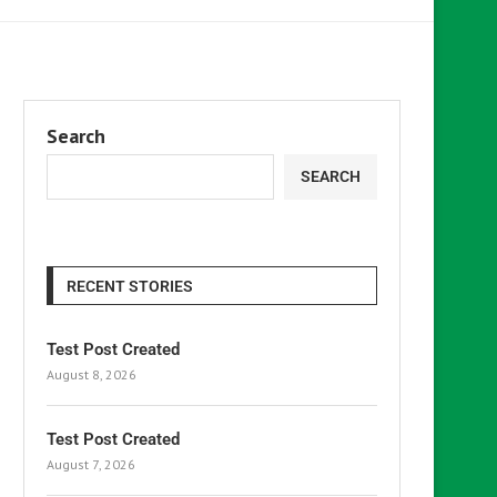
Search
SEARCH
RECENT STORIES
Test Post Created
August 8, 2026
Test Post Created
August 7, 2026