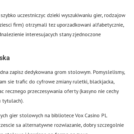
zybko uczestniczyc dzieki wyszukiwaniu gier, rodzajow
dziesci firm) otrzymali tez uporzadkowani alfabetycznie,
nalezienie interesujacych stany zjednoczone
lska
a zadna zapisz dedykowana grom stolowym. Pomyslelismy,
sie trafic do cyfrowe zmiany ruletki, blackjacka,
jac recznego przeczesywania oferty (kasyno nie cechy
tytulach).
ych gier stolowych na bibliotece Vox Casino PL
zescie sa alternatywne rozwiazanie, dobry szczegolnie