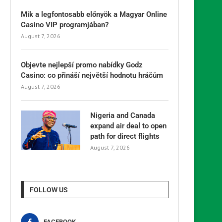
Mik a legfontosabb előnyök a Magyar Online
Casino VIP programjában?
August 7, 2026
Objevte nejlepší promo nabídky Godz
Casino: co přináší největší hodnotu hráčům
August 7, 2026
Nigeria and Canada
expand air deal to open
path for direct flights
August 7, 2026
FOLLOW US
FACEBOOK