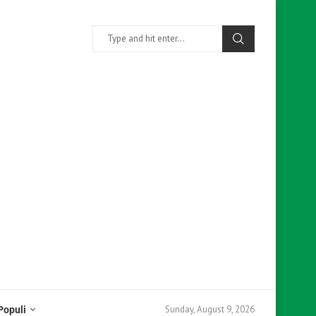
Sunday, August 9, 2026
Populi