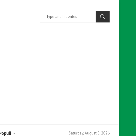
Saturday, August 8, 2026
Populi