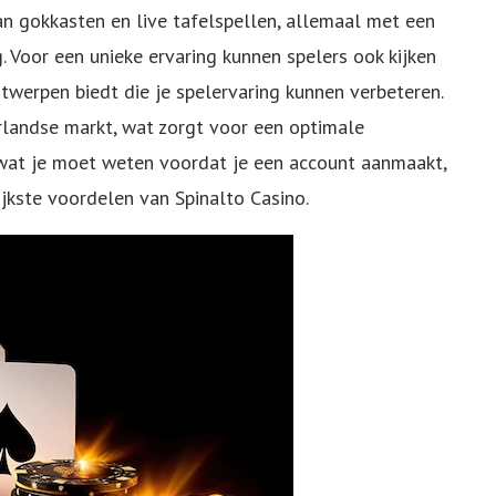
an gokkasten en live tafelspellen, allemaal met een
g. Voor een unieke ervaring kunnen spelers ook kijken
twerpen biedt die je spelervaring kunnen verbeteren.
rlandse markt, wat zorgt voor een optimale
e wat je moet weten voordat je een account aanmaakt,
jkste voordelen van Spinalto Casino.