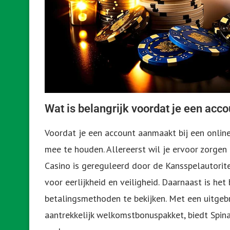
Wat is belangrijk voordat je een ac
Voordat je een account aanmaakt bij een online 
mee te houden. Allereerst wil je ervoor zorgen 
Casino is gereguleerd door de Kansspelautorite
voor eerlijkheid en veiligheid. Daarnaast is he
betalingsmethoden te bekijken. Met een uitgebr
aantrekkelijk welkomstbonuspakket, biedt Spin