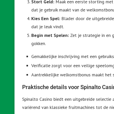
Stort Geld:
Maak een eerste storting met
dat je gebruik maakt van de welkomstbonu
Kies Een Spel:
Blader door de uitgebreide 
dat je leuk vindt.
Begin met Spelen:
Zet je strategie in en 
gokken.
Gemakkelijke inschrijving met een gebruiks
Verificatie zorgt voor een veilige speelom
Aantrekkelijke welkomstbonus maakt het 
Praktische details voor Spinalto Cas
Spinalto Casino biedt een uitgebreide selecti
variërend van klassieke fruitmachines tot de ni