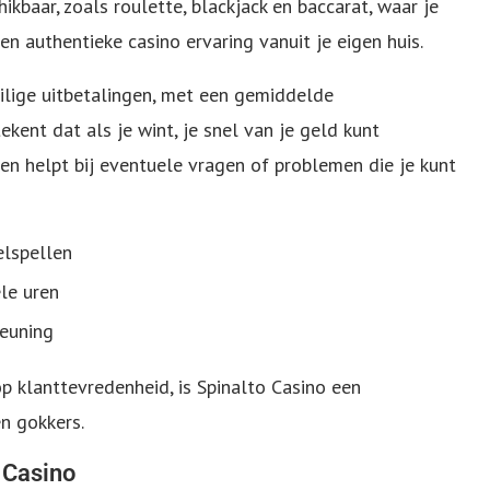
hikbaar, zoals roulette, blackjack en baccarat, waar je
en authentieke casino ervaring vanuit je eigen huis.
ilige uitbetalingen, met een gemiddelde
ekent dat als je wint, je snel van je geld kunt
 en helpt bij eventuele vragen of problemen die je kunt
elspellen
ele uren
teuning
 klanttevredenheid, is Spinalto Casino een
n gokkers.
 Casino