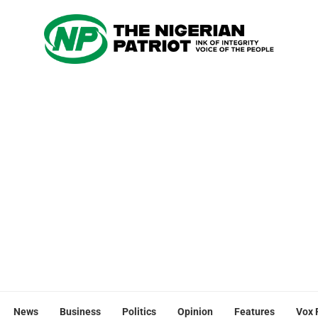
News
Business
Politics
Opinion
Features
Vox 