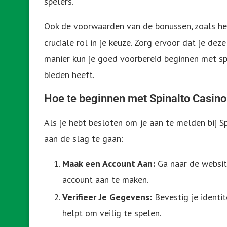
spelers.
Ook de voorwaarden van de bonussen, zoals het
cruciale rol in je keuze. Zorg ervoor dat je dez
manier kun je goed voorbereid beginnen met sp
bieden heeft.
Hoe te beginnen met Spinalto Casino
Als je hebt besloten om je aan te melden bij 
aan de slag te gaan:
Maak een Account Aan:
Ga naar de websit
account aan te maken.
Verifieer Je Gegevens:
Bevestig je identi
helpt om veilig te spelen.