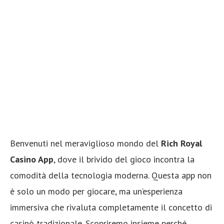
Benvenuti nel meraviglioso mondo del
Rich Royal
Casino App
, dove il brivido del gioco incontra la
comodità della tecnologia moderna. Questa app non
è solo un modo per giocare, ma un’esperienza
immersiva che rivaluta completamente il concetto di
casinò tradizionale. Scopriremo insieme perché